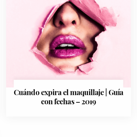
Cuándo expira el maquillaje | Guía
marzo 28, 2018
con fechas – 2019