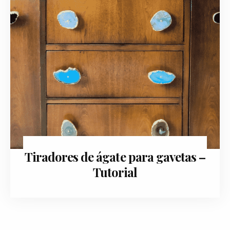
Tiradores de ágate para gavetas –
febrero 14, 2019
Tutorial