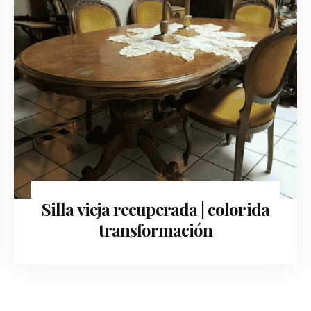
Silla vieja recuperada | colorida
marzo 5, 2019
transformación